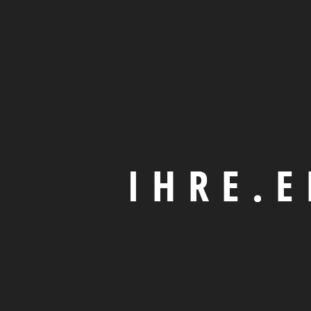
I
H
R
E
.
E