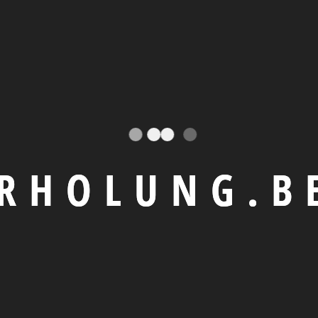
R
H
O
L
U
N
G
.
B