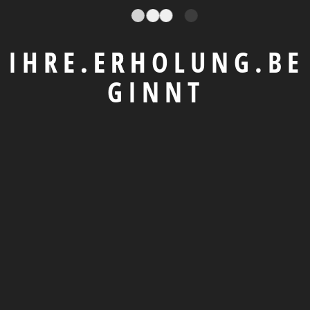
I
H
R
E
.
E
R
H
O
L
U
N
G
.
B
E
G
I
N
N
T