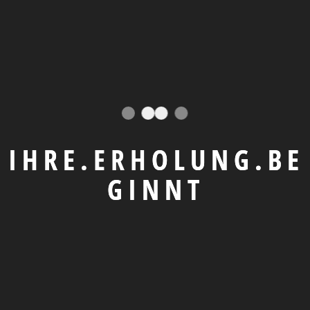
PREISE & KONDITIONEN
Unser individuelles
Angebot
I
H
R
E
.
E
R
H
O
L
U
N
G
.
B
E
G
I
N
N
T